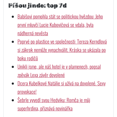
Píšou jinde: top 7d
Babišovi pomohla stát se politickou hvězdou: Jeho
první mluvčí Lucie Kubovičová se vdala, byla
nádherná nevěsta
Poprvé po plastice ve společnosti: Tereza Kerndlová
si zákrok nemůže vynachválit. Kráska se ukázala po
boku rodičů
Unikli jsme, ale náš hotel je v plamenech, popsal
zpěvák Lexa závěr dovolené
Dcera Kubelkové Natálie si užívá na dovolené. Sexy
provokace!
Šebrle vyvedl svou Hedviku: Romča je můj
superhrdina, přiznává novinářka