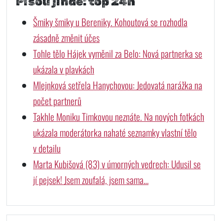
Píšou jinde: top 24h
Šmiky šmiky u Bereniky. Kohoutová se rozhodla
zásadně změnit účes
Tohle tělo Hájek vyměnil za Belo: Nová partnerka se
ukázala v plavkách
Mlejnková setřela Hanychovou: Jedovatá narážka na
počet partnerů
Takhle Moniku Timkovou neznáte. Na nových fotkách
ukázala moderátorka nahaté seznamky vlastní tělo
v detailu
Marta Kubišová (83) v úmorných vedrech: Udusil se
jí pejsek! Jsem zoufalá, jsem sama…