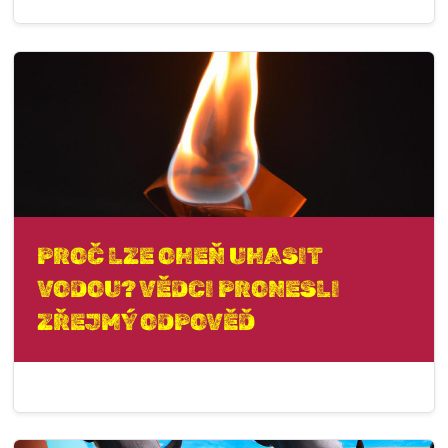
PROČ LZE OHEŇ UHASIT
VODOU? VĚDCI PRONESLI
ZŘEJMÝ ODPOVĚĎ