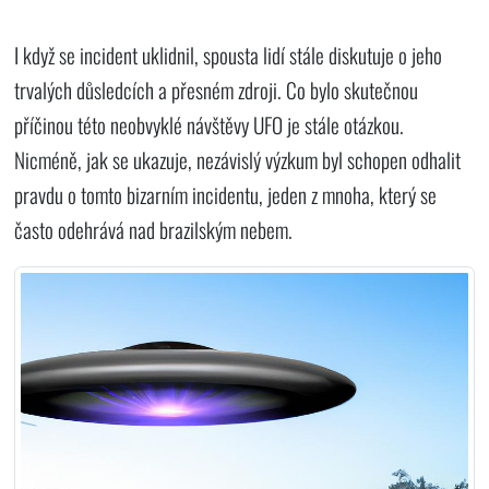
I když se incident uklidnil, spousta lidí stále diskutuje o jeho
trvalých důsledcích a přesném zdroji. Co bylo skutečnou
příčinou této neobvyklé návštěvy UFO je stále otázkou.
Nicméně, jak se ukazuje, nezávislý výzkum byl schopen odhalit
pravdu o tomto bizarním incidentu, jeden z mnoha, který se
často odehrává nad brazilským nebem.