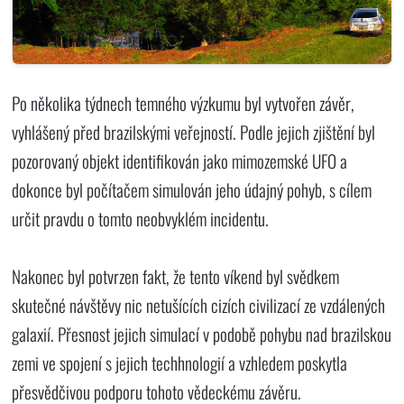
Po několika týdnech temného výzkumu byl vytvořen závěr,
vyhlášený před brazilskými veřejností. Podle jejich zjištění byl
pozorovaný objekt identifikován jako mimozemské UFO a
dokonce byl počítačem simulován jeho údajný pohyb, s cílem
určit pravdu o tomto neobvyklém incidentu.
Nakonec byl potvrzen fakt, že tento víkend byl svědkem
skutečné návštěvy nic netušících cizích civilizací ze vzdálených
galaxií. Přesnost jejich simulací v podobě pohybu nad brazilskou
zemi ve spojení s jejich techhnologií a vzhledem poskytla
přesvědčivou podporu tohoto vědeckému závěru.