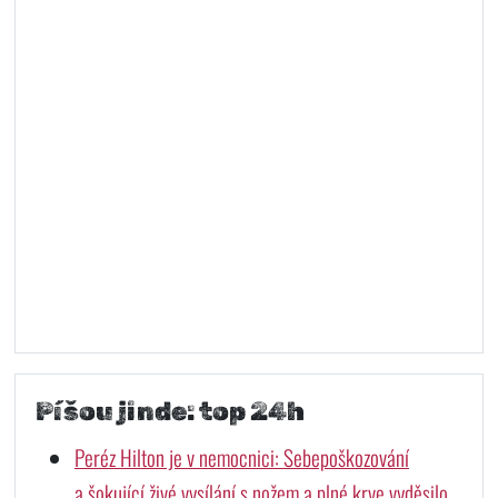
Píšou jinde: top 24h
Peréz Hilton je v nemocnici: Sebepoškozování
a šokující živé vysílání s nožem a plné krve vyděsilo