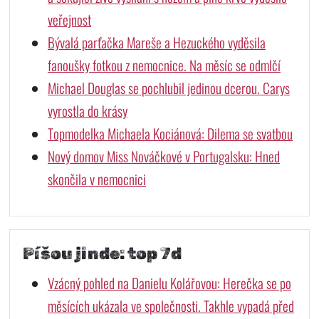
veřejnost
Bývalá parťačka Mareše a Hezuckého vyděsila
fanoušky fotkou z nemocnice. Na měsíc se odmlčí
Michael Douglas se pochlubil jedinou dcerou. Carys
vyrostla do krásy
Topmodelka Michaela Kociánová: Dilema se svatbou
Nový domov Miss Nováčkové v Portugalsku: Hned
skončila v nemocnici
Píšou jinde: top 7d
Vzácný pohled na Danielu Kolářovou: Herečka se po
měsících ukázala ve společnosti. Takhle vypadá před