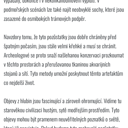
vypadaly, dokonce i v několikahodinovém vyplutí. V
podmořských scénách lze také najít neobvyklé sochy, které jsou
zasazené do osmibokých trámových podpěr.
Navzdory tomu, že tyto pozůstatky jsou dobře chráněny před
špatným počasím, jsou stále velmi křehké a musí se chránit.
Archeologové se proto snaží našlehanou konzervaci prozkoumat
v těchto prostorách a přerušovanou tkaninou akvarijních
stojanů a sítí. Tyto metody umožní poskytnout těmto artefaktům
co nejdelší život.
Objevy z hlubin jsou fascinující a zároveň ohromující. Vidíme tu
starověkou civilizaci hustým, sytě modřejším prostředím. Tyto
objevy mohou být pramenem neuvěřitelných poznatků o světě,