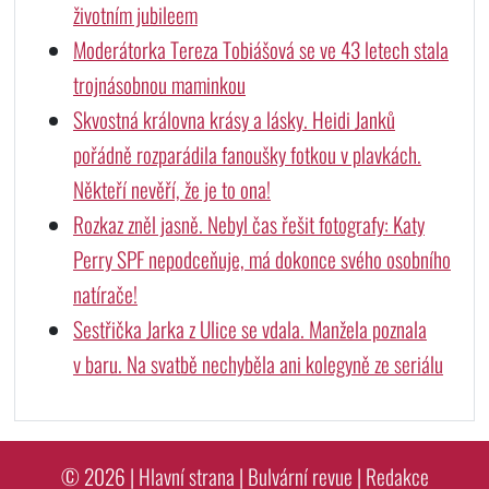
životním jubileem
Moderátorka Tereza Tobiášová se ve 43 letech stala
trojnásobnou maminkou
Skvostná královna krásy a lásky. Heidi Janků
pořádně rozparádila fanoušky fotkou v plavkách.
Někteří nevěří, že je to ona!
Rozkaz zněl jasně. Nebyl čas řešit fotografy: Katy
Perry SPF nepodceňuje, má dokonce svého osobního
natírače!
Sestřička Jarka z Ulice se vdala. Manžela poznala
v baru. Na svatbě nechyběla ani kolegyně ze seriálu
© 2026 |
Hlavní strana
|
Bulvární revue
|
Redakce