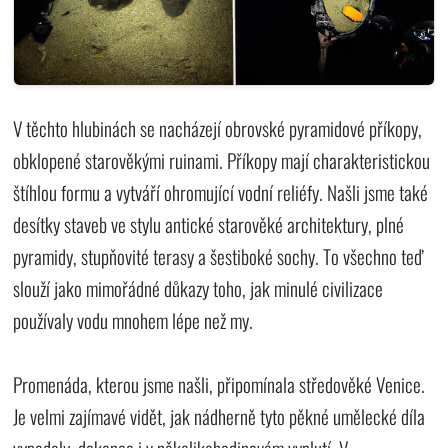
V těchto hlubinách se nacházejí obrovské pyramidové příkopy,
obklopené starověkými ruinami. Příkopy mají charakteristickou
štíhlou formu a vytváří ohromující vodní reliéfy. Našli jsme také
desítky staveb ve stylu antické starověké architektury, plné
pyramidy, stupňovité terasy a šestiboké sochy. To všechno teď
slouží jako mimořádné důkazy toho, jak minulé civilizace
používaly vodu mnohem lépe než my.
Promenáda, kterou jsme našli, připomínala středověké Venice.
Je velmi zajímavé vidět, jak nádherně tyto pěkné umělecké díla