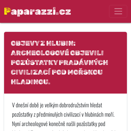
Paparazzi.cz
OBJEVY Z HLUBIN:
ARCHEOLOGOVÉ OBJEVILI
POZŮSTATKY PRADÁVNÝCH
CIVILIZACÍ POD MOŘSKOU
HLADINOU.
V dnešní době je velkým dobrodružstvím hledat
pozůstatky z předminulých civilizací v hlubinách moří.
Nyní archeologové konečně našli pozůstatky pod