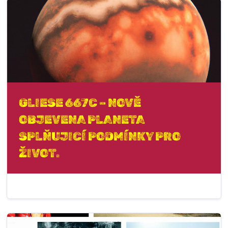
GLIESE 667C – NOVĚ
OBJEVENA PLANETA
SPLŇUJICÍ PODMÍNKY PRO
ŽIVOT.