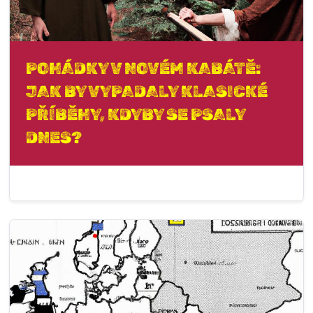
POHÁDKY V NOVÉM KABÁTĚ:
JAK BY VYPADALY KLASICKÉ
PŘÍBĚHY, KDYBY SE PSALY
DNES?