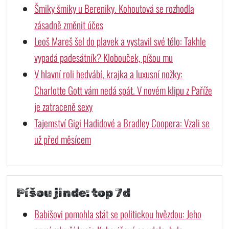
Šmiky šmiky u Bereniky. Kohoutová se rozhodla
zásadně změnit účes
Leoš Mareš šel do plavek a vystavil své tělo: Takhle
vypadá padesátník? Klobouček, píšou mu
V hlavní roli hedvábí, krajka a luxusní nožky:
Charlotte Gott vám nedá spát. V novém klipu z Paříže
je zatraceně sexy
Tajemství Gigi Hadidové a Bradley Coopera: Vzali se
už před měsícem
Píšou jinde: top 7d
Babišovi pomohla stát se politickou hvězdou: Jeho