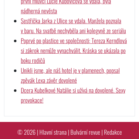
první mluvčí Lucie Kubovičová se vdala, byla
nádherná nevěsta
Sestřička Jarka z Ulice se vdala. Manžela poznala
v baru. Na svatbě nechyběla ani kolegyně ze seriálu
Poprvé po plastice ve společnosti: Tereza Kerndlová
si zákrok nemůže vynachválit. Kráska se ukázala po
boku rodičů
Unikli jsme, ale náš hotel je v plamenech, popsal
zpěvák Lexa závěr dovolené
Dcera Kubelkové Natálie si užívá na dovolené. Sexy
provokace!
© 2026 |
Hlavní strana
|
Bulvární revue
|
Redakce