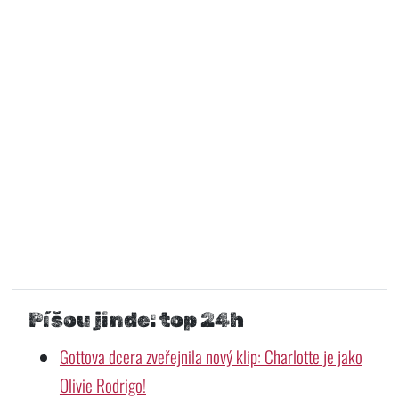
Píšou jinde: top 24h
Gottova dcera zveřejnila nový klip: Charlotte je jako
Olivie Rodrigo!