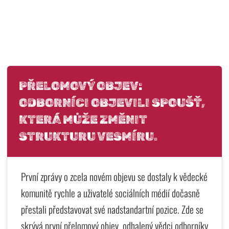
PŘELOMOVÝ OBJEV:
ODBORNÍCI OBJEVILI SPOUŠŤ,
KTERÁ MŮŽE ZMĚNIT
STRUKTURU VESMÍRU.
První zprávy o zcela novém objevu se dostaly k vědecké
komunitě rychle a uživatelé sociálních médií dočasně
přestali představovat své nadstandartní pozice. Zde se
skrývá první přelomový objev, odhalený vědci odborníky