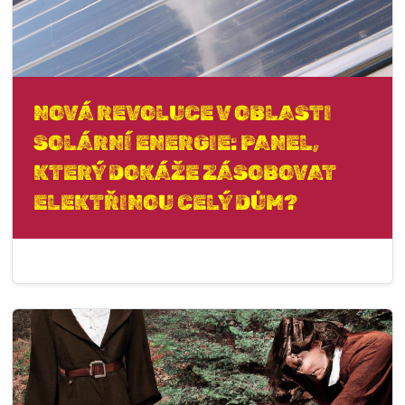
NOVÁ REVOLUCE V OBLASTI
SOLÁRNÍ ENERGIE: PANEL,
KTERÝ DOKÁŽE ZÁSOBOVAT
ELEKTŘINOU CELÝ DŮM?