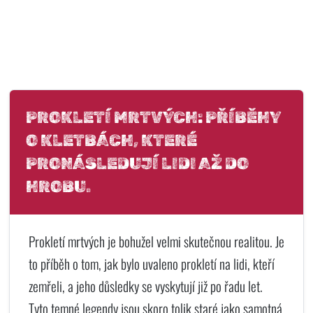
PROKLETÍ MRTVÝCH: PŘÍBĚHY
O KLETBÁCH, KTERÉ
PRONÁSLEDUJÍ LIDI AŽ DO
HROBU.
Prokletí mrtvých je bohužel velmi skutečnou realitou. Je
to příběh o tom, jak bylo uvaleno prokletí na lidi, kteří
zemřeli, a jeho důsledky se vyskytují již po řadu let.
Tyto temné legendy jsou skoro tolik staré jako samotná