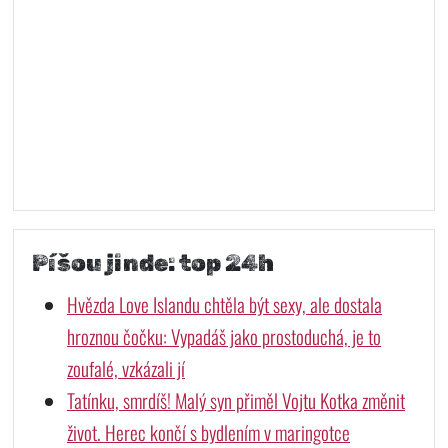
Píšou jinde: top 24h
Hvězda Love Islandu chtěla být sexy, ale dostala
hroznou čočku: Vypadáš jako prostoduchá, je to
zoufalé, vzkázali jí
Tatínku, smrdíš! Malý syn přiměl Vojtu Kotka změnit
život. Herec končí s bydlením v maringotce