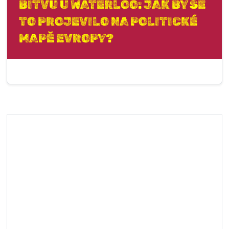
BITVU U WATERLOO: JAK BY SE
TO PROJEVILO NA POLITICKÉ
MAPĚ EVROPY?