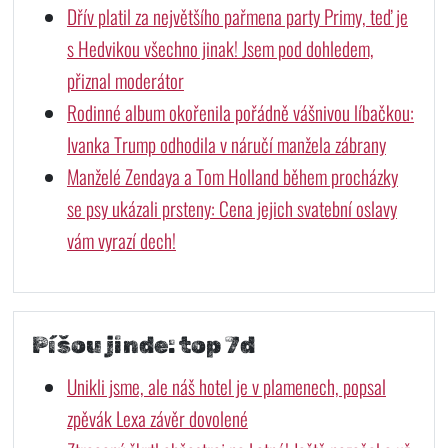
Dřív platil za největšího pařmena party Primy, teď je
s Hedvikou všechno jinak! Jsem pod dohledem,
přiznal moderátor
Rodinné album okořenila pořádně vášnivou líbačkou:
Ivanka Trump odhodila v náručí manžela zábrany
Manželé Zendaya a Tom Holland během procházky
se psy ukázali prsteny: Cena jejich svatební oslavy
vám vyrazí dech!
Píšou jinde: top 7d
Unikli jsme, ale náš hotel je v plamenech, popsal
zpěvák Lexa závěr dovolené