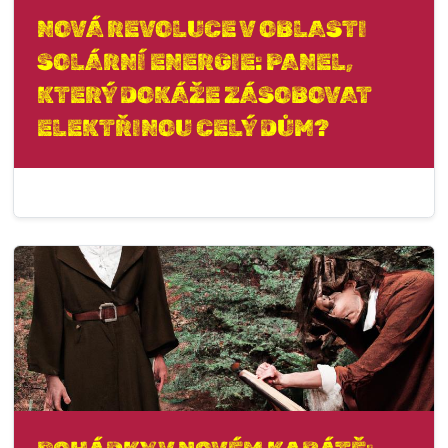
NOVÁ REVOLUCE V OBLASTI
SOLÁRNÍ ENERGIE: PANEL,
KTERÝ DOKÁŽE ZÁSOBOVAT
ELEKTŘINOU CELÝ DŮM?