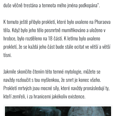
duše věčně trestána a temnota mého jména podkopána“.
K tomuto ještě přibylo prokletí, které bylo uvaleno na Pharaova
těla. Když bylo jeho tělo posmrtně mumifikováno a uloženo v
hrobce, bylo rozděleno na 18 částí. K letlmu bylo uvaleno
prokletí, že se každá jeho část bude stále ocitat ve větší a větší
tísni.
Jakmile skončíte čtením této temné mytologie, můžete se
navždy rozloučit s tou myšlenkou, že smrt je konec všeho.
Prokletí mrtvých jsou mocné síly, které navždy pronásledují ty,
kteří zemřeli, i za hranicemi jakékoliv existence.