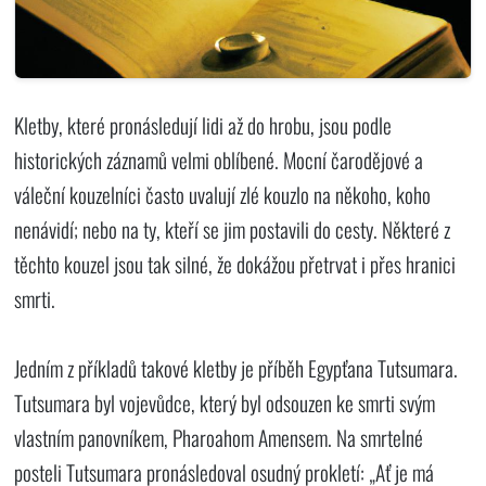
Kletby, které pronásledují lidi až do hrobu, jsou podle
historických záznamů velmi oblíbené. Mocní čarodějové a
váleční kouzelníci často uvalují zlé kouzlo na někoho, koho
nenávidí; nebo na ty, kteří se jim postavili do cesty. Některé z
těchto kouzel jsou tak silné, že dokážou přetrvat i přes hranici
smrti.
Jedním z příkladů takové kletby je příběh Egypťana Tutsumara.
Tutsumara byl vojevůdce, který byl odsouzen ke smrti svým
vlastním panovníkem, Pharoahom Amensem. Na smrtelné
posteli Tutsumara pronásledoval osudný prokletí: „Ať je má