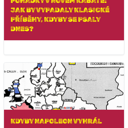
POHÁDKY V NOVÉM KABÁTĚ:
JAK BY VYPADALY KLASICKÉ
PŘÍBĚHY, KDYBY SE PSALY
DNES?
KDYBY NAPOLEON VYHRÁL