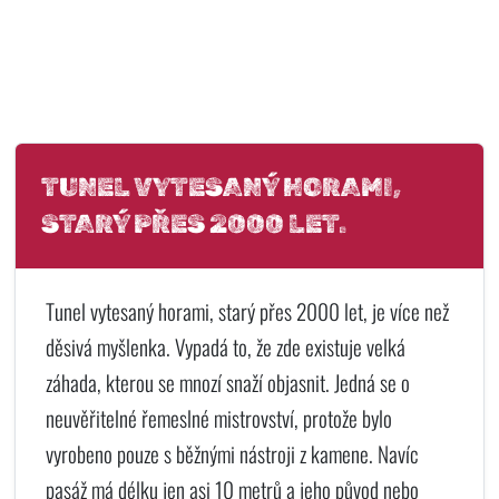
TUNEL VYTESANÝ HORAMI,
STARÝ PŘES 2000 LET.
Tunel vytesaný horami, starý přes 2000 let, je více než
děsivá myšlenka. Vypadá to, že zde existuje velká
záhada, kterou se mnozí snaží objasnit. Jedná se o
neuvěřitelné řemeslné mistrovství, protože bylo
vyrobeno pouze s běžnými nástroji z kamene. Navíc
pasáž má délku jen asi 10 metrů a jeho původ nebo