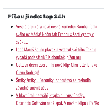
Píšou jinde: top 24h
Veselá premiéra nové české komedie: Ramba líbala
svého ex Mádla! Noční tah Prahou s šesti gramy v
sáčku…
Leoš Mareš šel do plavek a vystavil své tělo: Takhle
vypadá padesátník? Klobouček, píšou mu
Gottova dcera zveřejnila nový klip: Charlotte je jako
Olivie Rodrigo!
Šmiky šmiky u Bereniky. Kohoutová se rozhodla
zásadně změnit účes
V hlavní roli hedvábí, krajka a luxusní nožky:
Charlotte Gott vám nedá spát. V novém klipu z Paříže