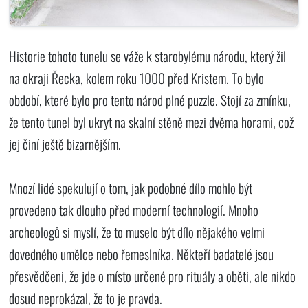
Historie tohoto tunelu se váže k starobylému národu, který žil
na okraji Řecka, kolem roku 1000 před Kristem. To bylo
období, které bylo pro tento národ plné puzzle. Stojí za zmínku,
že tento tunel byl ukryt na skalní stěně mezi dvěma horami, což
jej činí ještě bizarnějším.
Mnozí lidé spekulují o tom, jak podobné dílo mohlo být
provedeno tak dlouho před moderní technologií. Mnoho
archeologů si myslí, že to muselo být dílo nějakého velmi
dovedného umělce nebo řemeslníka. Někteří badatelé jsou
přesvědčeni, že jde o místo určené pro rituály a oběti, ale nikdo
dosud neprokázal, že to je pravda.