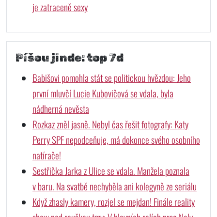
je zatraceně sexy
Píšou jinde: top 7d
Babišovi pomohla stát se politickou hvězdou: Jeho
první mluvčí Lucie Kubovičová se vdala, byla
nádherná nevěsta
Rozkaz zněl jasně. Nebyl čas řešit fotografy: Katy
Perry SPF nepodceňuje, má dokonce svého osobního
natírače!
Sestřička Jarka z Ulice se vdala. Manžela poznala
v baru. Na svatbě nechyběla ani kolegyně ze seriálu
Když zhasly kamery, rozjel se mejdan! Finále reality