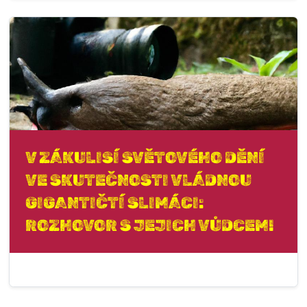
V ZÁKULISÍ SVĚTOVÉHO DĚNÍ
VE SKUTEČNOSTI VLÁDNOU
GIGANTIČTÍ SLIMÁCI:
ROZHOVOR S JEJICH VŮDCEM!