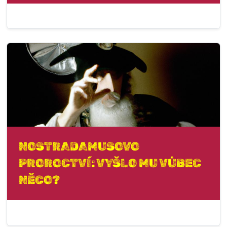
NOSTRADAMUSOVO
PROROCTVÍ: VYŠLO MU VŮBEC
NĚCO?