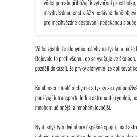
vědci pomalu přibližují k vytvoření prostředku,
mezihvězdnou cestu. Až v nedávné době objevi
pro mezihvězdné cestování: nečekanou sloučen
Vědci zjistili, že alchymie má vliv na fyziku a můž
Bojovalo to proti všemu, co se vyučuje ve školách,
později dokázali, že prvky alchymie lze aplikovat k
Kombinací rituálů alchymie a fyziky se nyní používá
používají k transportu lodí a astronautů rychleji,
mnohem účinnější a mnohem levnější.
Nyní, když tyto dvě obory úspěšně spojili, mají as
galaxie, minout planety a dokonce se mohou obrov