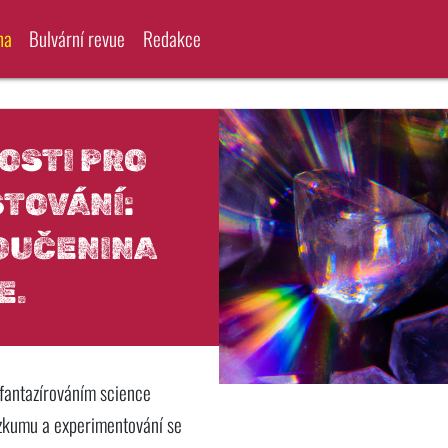
na
Bulvární revue
Redakce
OSTI PRO
TOVÁNÍ:
OUČENINA
E.
 fantazírováním science
výzkumu a experimentování se