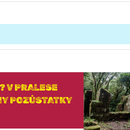
? V PRALESE
NY POZŮSTATKY