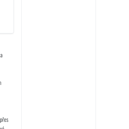
.
 a
m
 přes
ová