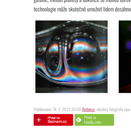
technologie může skutečně umožnit lidem dosáhno
Publikováno: 14. 2. 2023 20:00
Redakce
, všechny fotografie jsou 
Přidat na
Feedly.com