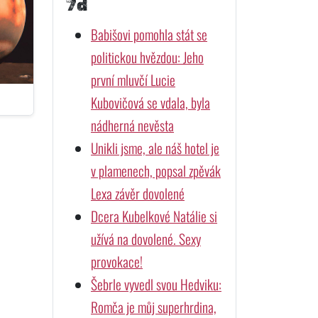
7d
Babišovi pomohla stát se
politickou hvězdou: Jeho
první mluvčí Lucie
Kubovičová se vdala, byla
nádherná nevěsta
Unikli jsme, ale náš hotel je
v plamenech, popsal zpěvák
Lexa závěr dovolené
Dcera Kubelkové Natálie si
užívá na dovolené. Sexy
provokace!
Šebrle vyvedl svou Hedviku:
Romča je můj superhrdina,