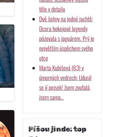
tělo v detailu
Dvě šelmy na jedné jachtě:
Dcera hokejové legendy
pózovala s jaguárem. Prý je
největším úspěchem svého
otce
Marta Kubišová (83) v
úmorných vedrech: Udusil
se jí pejsek! Jsem zoufalá,
jsem sama…
Píšou jinde: top