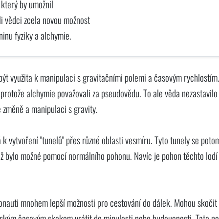
 který by umožnil
li vědci zcela novou možnost
inu fyziky a alchymie.
e být využita k manipulaci s gravitačními polemi a časovým rychlostím
 protože alchymie považovali za pseudovědu. To ale věda nezastavilo
e změně a manipulaci s gravity.
 k vytvoření "tunelů" přes různé oblasti vesmíru. Tyto tunely se poto
 než bylo možné pomocí normálního pohonu. Navíc je pohon těchto lodí
tronauti mnohem lepší možnosti pro cestování do dálek. Mohou skočit
ským časovým skokem vrátit do minulosti nebo budoucnosti. Tato n