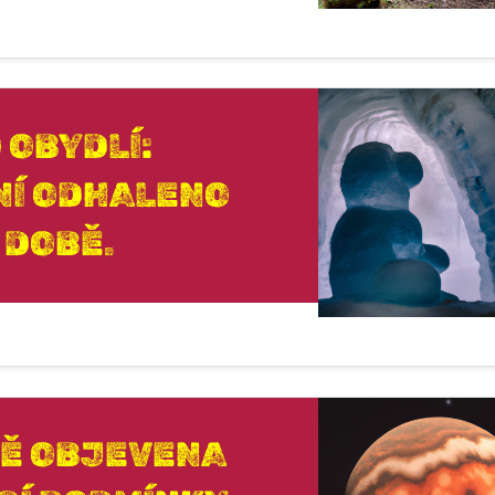
 OBYDLÍ:
NÍ ODHALENO
 DOBĚ.
VĚ OBJEVENA