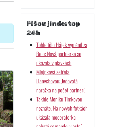
Píšou jinde: top
24h
Tohle tělo Hájek vyměnil za
Belo: Nová partnerka se
ukázala v plavkách
Mlejnková setřela
Hanychovou: Jedovatá
narážka na počet partnerů
Takhle Moniku Timkovou
neznáte. Na nových fotkách
ukázala moderátorka
nahaté seznamky vlastní