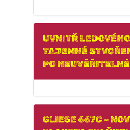
UVNITŘ LEDOVÉHO
TAJEMNÉ STVOŘE
PO NEUVĚŘITELNÉ
GLIESE 667C – NO