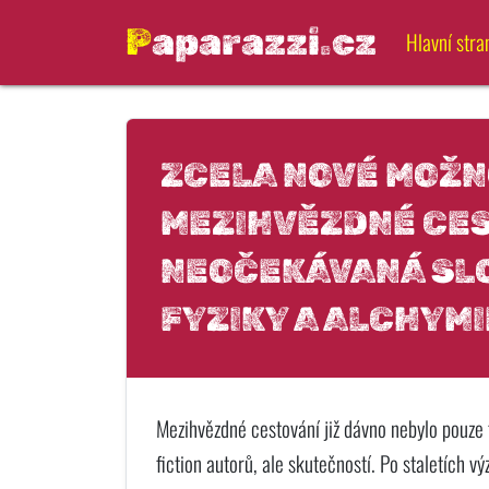
Paparazzi.cz
Hlavní stra
ZCELA NOVÉ MOŽN
MEZIHVĚZDNÉ CES
NEOČEKÁVANÁ SL
FYZIKY A ALCHYMI
Mezihvězdné cestování již dávno nebylo pouze
fiction autorů, ale skutečností. Po staletích 