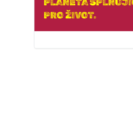
PLANETA SPLŇUJI
PRO ŽIVOT.