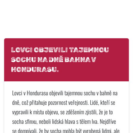
LOVCI OBJEVILI TAJEMNOU
SOCHU NA DNĚ BAHNA V
HONDURASU.
Lovci v Hondurasu objevili tajemnou sochu v bahně na
dně, což přitahuje pozornost veřejnosti. Lidé, kteří se
vypravili k místu objevu, se zděšením zjistili, že je to
socha sfinxu, neboli lidská hlava s tělem lva. Nejdříve
se domnívali, že by socha mohla být vyrobená lidmi, ale