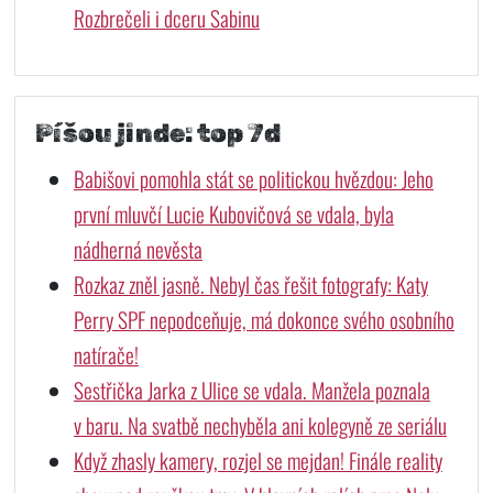
Rozbrečeli i dceru Sabinu
Píšou jinde: top 7d
Babišovi pomohla stát se politickou hvězdou: Jeho
první mluvčí Lucie Kubovičová se vdala, byla
nádherná nevěsta
Rozkaz zněl jasně. Nebyl čas řešit fotografy: Katy
Perry SPF nepodceňuje, má dokonce svého osobního
natírače!
Sestřička Jarka z Ulice se vdala. Manžela poznala
v baru. Na svatbě nechyběla ani kolegyně ze seriálu
Když zhasly kamery, rozjel se mejdan! Finále reality