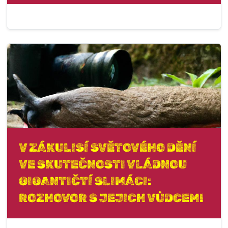
V ZÁKULISÍ SVĚTOVÉHO DĚNÍ
VE SKUTEČNOSTI VLÁDNOU
GIGANTIČTÍ SLIMÁCI:
ROZHOVOR S JEJICH VŮDCEM!