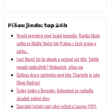
Píšou jinde: top 24h
Veselá premiéra nové české komedie: Ramba líbala
svého ex Mádla! Noční tah Prahou s šesti gramy v
sáčku…
Leoš Mareš šel do plavek a vystavil své tělo: Takhle
vypadá padesátník? Klobouček, píšou mu
Gottova dcera zveřejnila nový klip: Charlotte je jako
Olivie Rodrigo!
Šmiky šmiky u Bereniky. Kohoutová se rozhodla
zásadně změnit účes
Speciální řečníci nad rakví režiséra Laurina (†91):