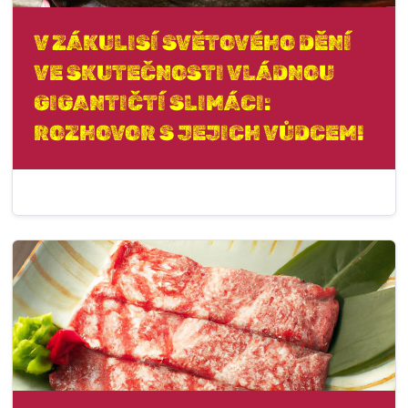
V ZÁKULISÍ SVĚTOVÉHO DĚNÍ
VE SKUTEČNOSTI VLÁDNOU
GIGANTIČTÍ SLIMÁCI:
ROZHOVOR S JEJICH VŮDCEM!