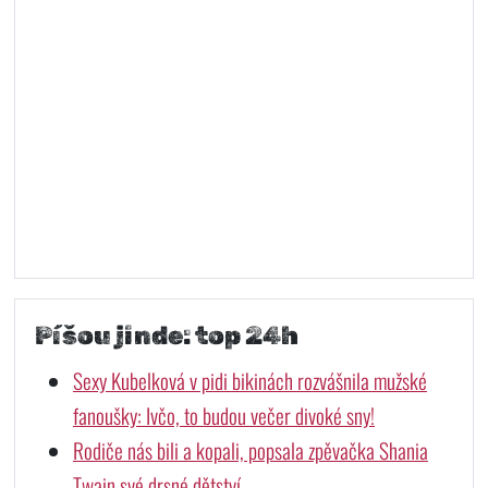
Píšou jinde: top 24h
Sexy Kubelková v pidi bikinách rozvášnila mužské
fanoušky: Ivčo, to budou večer divoké sny!
Rodiče nás bili a kopali, popsala zpěvačka Shania
Twain své drsné dětství