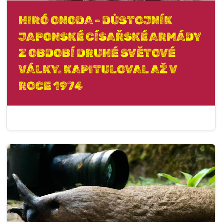
HIRÓ ONODA - DŮSTOJNÍK
JAPONSKÉ CÍSAŘSKÉ ARMÁDY
Z OBDOBÍ DRUHÉ SVĚTOVÉ
VÁLKY. KAPITULOVAL AŽ V
ROCE 1974