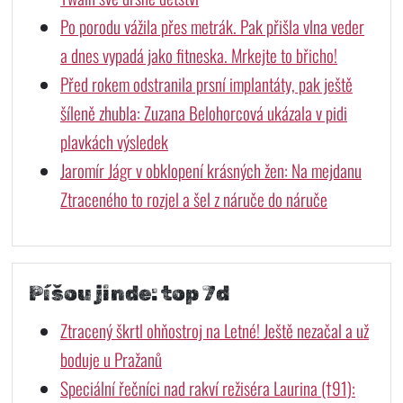
Po porodu vážila přes metrák. Pak přišla vlna veder
a dnes vypadá jako fitneska. Mrkejte to břicho!
Před rokem odstranila prsní implantáty, pak ještě
šíleně zhubla: Zuzana Belohorcová ukázala v pidi
plavkách výsledek
Jaromír Jágr v obklopení krásných žen: Na mejdanu
Ztraceného to rozjel a šel z náruče do náruče
Píšou jinde: top 7d
Ztracený škrtl ohňostroj na Letné! Ještě nezačal a už
boduje u Pražanů
Speciální řečníci nad rakví režiséra Laurina (†91):