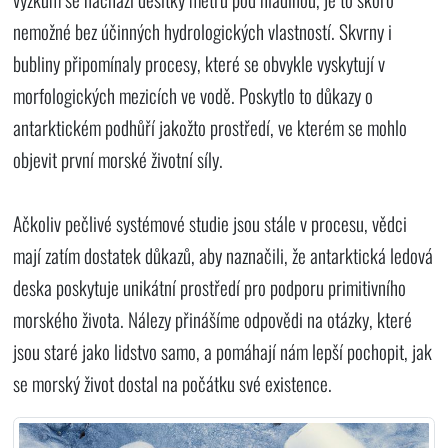
nemožné bez účinných hydrologických vlastností. Skvrny i
bubliny připomínaly procesy, které se obvykle vyskytují v
morfologických mezicích ve vodě. Poskytlo to důkazy o
antarktickém podhůří jakožto prostředí, ve kterém se mohlo
objevit první morské životní síly.
Ačkoliv pečlivé systémové studie jsou stále v procesu, vědci
mají zatím dostatek důkazů, aby naznačili, že antarktická ledová
deska poskytuje unikátní prostředí pro podporu primitivního
morského života. Nálezy přinášíme odpovědi na otázky, které
jsou staré jako lidstvo samo, a pomáhají nám lepší pochopit, jak
se morský život dostal na počátku své existence.