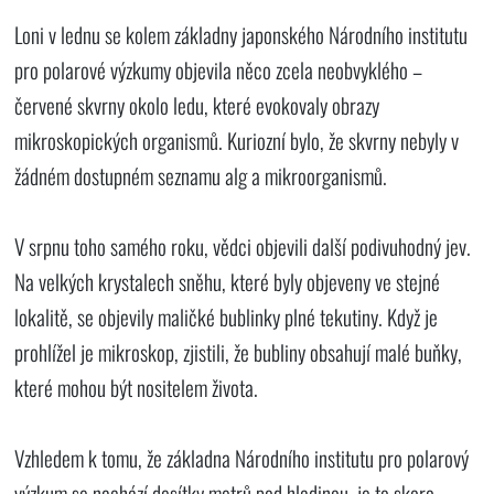
Loni v lednu se kolem základny japonského Národního institutu
pro polarové výzkumy objevila něco zcela neobvyklého –
červené skvrny okolo ledu, které evokovaly obrazy
mikroskopických organismů. Kuriozní bylo, že skvrny nebyly v
žádném dostupném seznamu alg a mikroorganismů.
V srpnu toho samého roku, vědci objevili další podivuhodný jev.
Na velkých krystalech sněhu, které byly objeveny ve stejné
lokalitě, se objevily maličké bublinky plné tekutiny. Když je
prohlížel je mikroskop, zjistili, že bubliny obsahují malé buňky,
které mohou být nositelem života.
Vzhledem k tomu, že základna Národního institutu pro polarový
výzkum se nachází desítky metrů pod hladinou, je to skoro