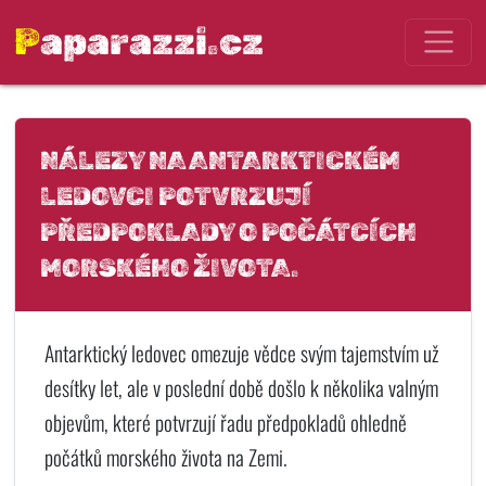
Paparazzi.cz
NÁLEZY NA ANTARKTICKÉM
LEDOVCI POTVRZUJÍ
PŘEDPOKLADY O POČÁTCÍCH
MORSKÉHO ŽIVOTA.
Antarktický ledovec omezuje vědce svým tajemstvím už
desítky let, ale v poslední době došlo k několika valným
objevům, které potvrzují řadu předpokladů ohledně
počátků morského života na Zemi.