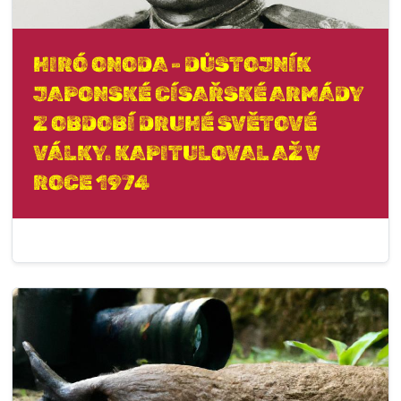
HIRÓ ONODA - DŮSTOJNÍK
JAPONSKÉ CÍSAŘSKÉ ARMÁDY
Z OBDOBÍ DRUHÉ SVĚTOVÉ
VÁLKY. KAPITULOVAL AŽ V
ROCE 1974