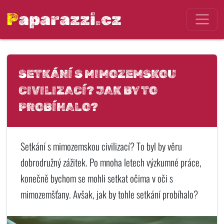
Paparazzi.cz
SETKÁNÍ S MIMOZEMSKOU
CIVILIZACÍ? JAK BY TO
PROBÍHALO?
Setkání s mimozemskou civilizací? To byl by věru
dobrodružný zážitek. Po mnoha letech výzkumné práce,
konečně bychom se mohli setkat očima v oči s
mimozemšťany. Avšak, jak by tohle setkání probíhalo?