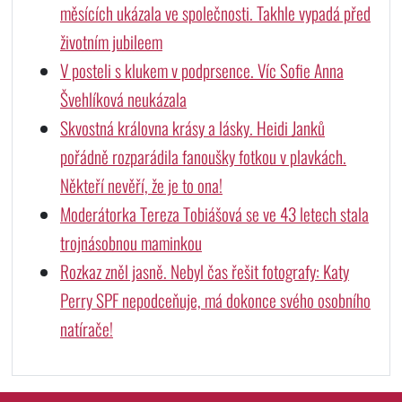
měsících ukázala ve společnosti. Takhle vypadá před
životním jubileem
V posteli s klukem v podprsence. Víc Sofie Anna
Švehlíková neukázala
Skvostná královna krásy a lásky. Heidi Janků
pořádně rozparádila fanoušky fotkou v plavkách.
Někteří nevěří, že je to ona!
Moderátorka Tereza Tobiášová se ve 43 letech stala
trojnásobnou maminkou
Rozkaz zněl jasně. Nebyl čas řešit fotografy: Katy
Perry SPF nepodceňuje, má dokonce svého osobního
natírače!