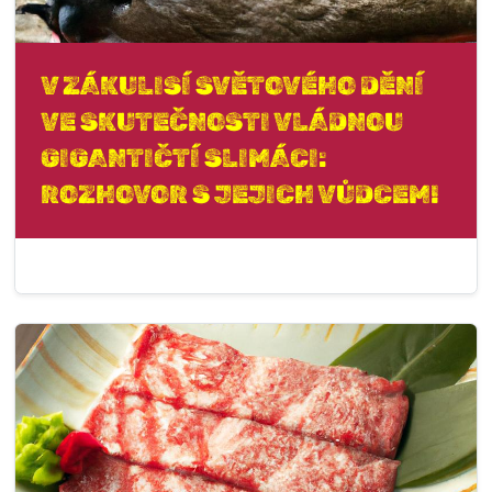
V ZÁKULISÍ SVĚTOVÉHO DĚNÍ
VE SKUTEČNOSTI VLÁDNOU
GIGANTIČTÍ SLIMÁCI:
ROZHOVOR S JEJICH VŮDCEM!