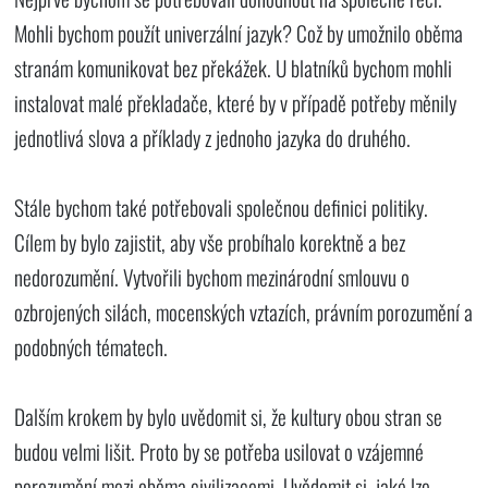
Mohli bychom použít univerzální jazyk? Což by umožnilo oběma
stranám komunikovat bez překážek. U blatníků bychom mohli
instalovat malé překladače, které by v případě potřeby měnily
jednotlivá slova a příklady z jednoho jazyka do druhého.
Stále bychom také potřebovali společnou definici politiky.
Cílem by bylo zajistit, aby vše probíhalo korektně a bez
nedorozumění. Vytvořili bychom mezinárodní smlouvu o
ozbrojených silách, mocenských vztazích, právním porozumění a
podobných tématech.
Dalším krokem by bylo uvědomit si, že kultury obou stran se
budou velmi lišit. Proto by se potřeba usilovat o vzájemné
porozumění mezi oběma civilizacemi. Uvědomit si, jaké lze