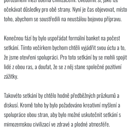
očekávat důsledky pro obě strany. Nyní je čas objevovat, místo
toho, abychom se soustředili na neustálou bojovou přípravu.
Konečnou fází by bylo uspořádat formální banket na počest
setkání. Tímto večírkem bychom chtěli vyjádřit svou úctu a to,
že jsme otevřeni spolupráci. Pro toto setkání by se mohli spojit
lidé z obou ras, a doufat, že se z něj stane společné pozitivní
zážitky.
Takovéto setkání by chtělo hodně předběžných průzkumů a
diskusí. Kromě toho by bylo požadováno kreativní myšlení a
spolupráce obou stran, aby bylo možné uskutečnit setkání s
mimozemskou civilizací ve zdravé a plodné atmosféře.