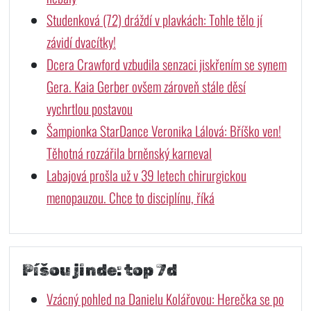
Studenková (72) dráždí v plavkách: Tohle tělo jí
závidí dvacítky!
Dcera Crawford vzbudila senzaci jiskřením se synem
Gera. Kaia Gerber ovšem zároveň stále děsí
vychrtlou postavou
Šampionka StarDance Veronika Lálová: Bříško ven!
Těhotná rozzářila brněnský karneval
Labajová prošla už v 39 letech chirurgickou
menopauzou. Chce to disciplínu, říká
Píšou jinde: top 7d
Vzácný pohled na Danielu Kolářovou: Herečka se po