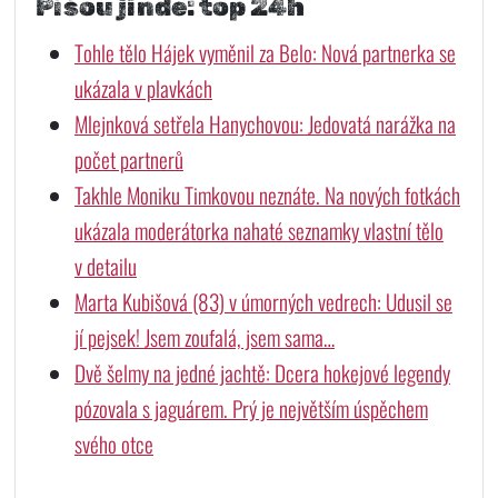
Píšou jinde: top 24h
Tohle tělo Hájek vyměnil za Belo: Nová partnerka se
ukázala v plavkách
Mlejnková setřela Hanychovou: Jedovatá narážka na
počet partnerů
Takhle Moniku Timkovou neznáte. Na nových fotkách
ukázala moderátorka nahaté seznamky vlastní tělo
v detailu
Marta Kubišová (83) v úmorných vedrech: Udusil se
jí pejsek! Jsem zoufalá, jsem sama…
Dvě šelmy na jedné jachtě: Dcera hokejové legendy
pózovala s jaguárem. Prý je největším úspěchem
svého otce