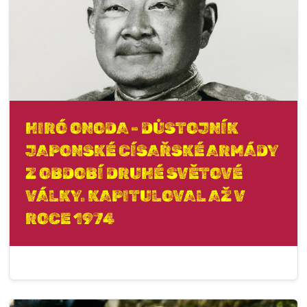
HIRÓ ONODA - DŮSTOJNÍK
JAPONSKÉ CÍSAŘSKÉ ARMÁDY
Z OBDOBÍ DRUHÉ SVĚTOVÉ
VÁLKY. KAPITULOVAL AŽ V
ROCE 1974