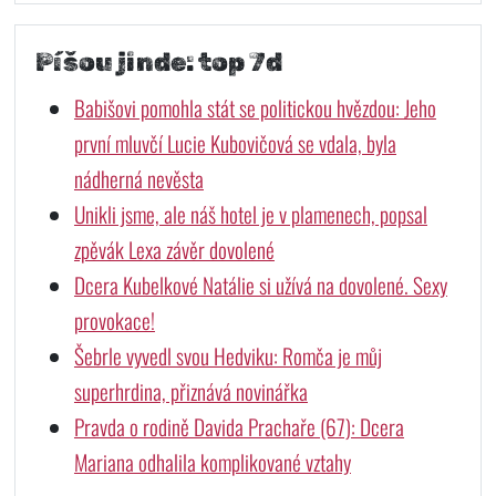
Píšou jinde: top 7d
Babišovi pomohla stát se politickou hvězdou: Jeho
první mluvčí Lucie Kubovičová se vdala, byla
nádherná nevěsta
Unikli jsme, ale náš hotel je v plamenech, popsal
zpěvák Lexa závěr dovolené
Dcera Kubelkové Natálie si užívá na dovolené. Sexy
provokace!
Šebrle vyvedl svou Hedviku: Romča je můj
superhrdina, přiznává novinářka
Pravda o rodině Davida Prachaře (67): Dcera
Mariana odhalila komplikované vztahy