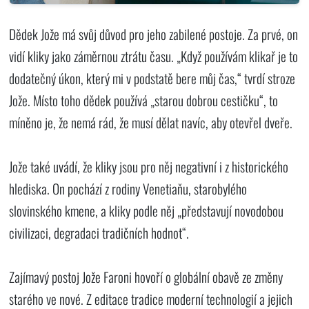
Dědek Jože má svůj důvod pro jeho zabilené postoje. Za prvé, on
vidí kliky jako záměrnou ztrátu času. „Když používám klikař je to
dodatečný úkon, který mi v podstatě bere můj čas,“ tvrdí stroze
Jože. Místo toho dědek používá „starou dobrou cestičku“, to
míněno je, že nemá rád, že musí dělat navíc, aby otevřel dveře.
Jože také uvádí, že kliky jsou pro něj negativní i z historického
hlediska. On pochází z rodiny Venetiaňu, starobylého
slovinského kmene, a kliky podle něj „představují novodobou
civilizaci, degradaci tradičních hodnot“.
Zajímavý postoj Jože Faroni hovoří o globální obavě ze změny
starého ve nové. Z editace tradice moderní technologií a jejich