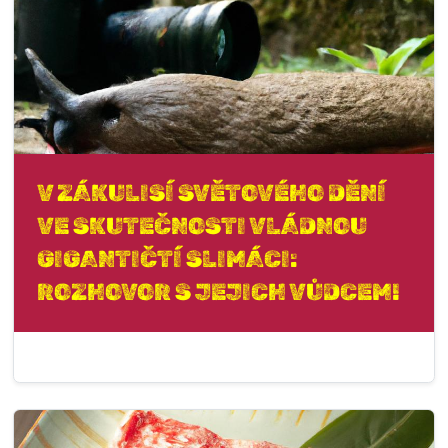
V ZÁKULISÍ SVĚTOVÉHO DĚNÍ
VE SKUTEČNOSTI VLÁDNOU
GIGANTIČTÍ SLIMÁCI:
ROZHOVOR S JEJICH VŮDCEM!